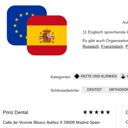
Au
11 Englisch sprechende 
Es gibt auch Organisatio
Russisch
,
Französisch
,
P
ÄRZTE UND KLINIKEN
Kategorien:
DENTIST
ORTHODON
Schlüsselwörter:
C
Prinz Dental
C
Calle de Vicente Blasco Ibáñez 9 28008 Madrid Spain