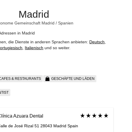
Madrid
tonome Gemeinschaft Madrid
/
Spanien
Adressen in Madrid
nen, die Dienste in anderen Sprachen anbieten:
Deutsch
,
ortugiesisch
,
Italienisch
und so weiter
.
CAFES & RESTAURANTS
GESCHÄFTE UND LÄDEN
TIST
línica Azuara Dental
alle de José Rizal 51 28043 Madrid Spain