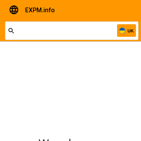
EXPM.info
UK