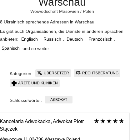
Warschau
Woiwodschaft Masowien
/
Polen
8 Ukrainisch sprechende Adressen in Warschau
Es gibt auch Organisationen, die Dienste in anderen Sprachen
anbieten:
Englisch
,
Russisch
,
Deutsch
,
Französisch
,
Spanisch
und so weiter
.
ÜBERSETZER
RECHTSBERATUNG
Kategorien:
ÄRZTE UND KLINIKEN
АДВОКАТ
Schlüsselwörter:
Kancelaria Adwokacka, Adwokat Piotr
Stączek
Wąwozowa 11 02-796 Warszawa Poland