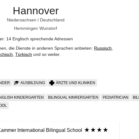
Hannover
Niedersachsen
/
Deutschland
Hemmingen
Wunstorf
der: 14 Englisch sprechende Adressen
nen, die Dienste in anderen Sprachen anbieten:
Russisch
,
echisch
,
Türkisch
und so weiter
.
INDER
AUSBILDUNG
ÄRZTE UND KLINIKEN
NGLISH KINDERGARTEN
BILINGUAL KINRERGARTEN
PEDIATRICIAN
BI
OOL
ammer International Bilingual School