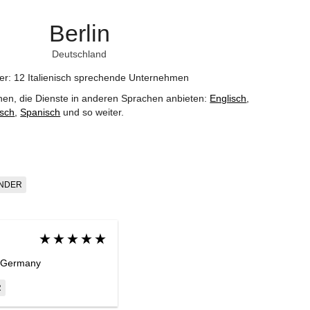
Berlin
Deutschland
der: 12 Italienisch sprechende Unternehmen
nen, die Dienste in anderen Sprachen anbieten:
Englisch
,
isch
,
Spanisch
und so weiter
.
INDER
n Germany
R