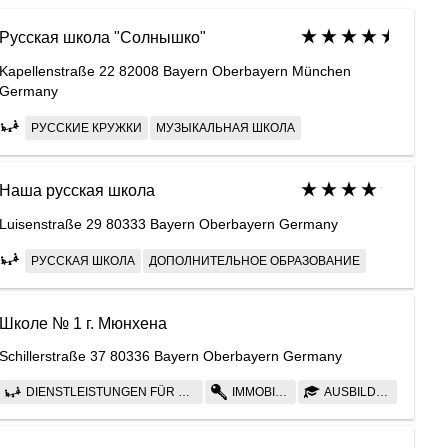
Русская школа "Солнышко"
Kapellenstraße 22 82008 Bayern Oberbayern München
Germany
РУССКИЕ КРУЖКИ
МУЗЫКАЛЬНАЯ ШКОЛА
Наша русская школа
Luisenstraße 29 80333 Bayern Oberbayern Germany
РУССКАЯ ШКОЛА
ДОПОЛНИТЕЛЬНОЕ ОБРАЗОВАНИЕ
Школе № 1 г. Мюнхена
Schillerstraße 37 80336 Bayern Oberbayern Germany
DIENSTLEISTUNGEN FÜR KINDER
IMMOBILIEN
AUSBILDUNG