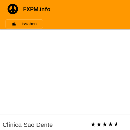
EXPM.info
Lissabon
Clínica São Dente