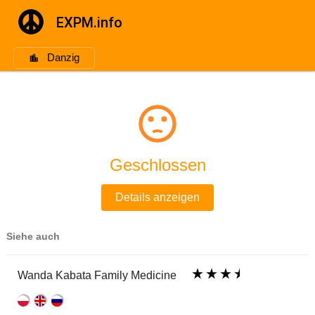
EXPM.info
Danzig
Dental House
Geschlossen
Details anzeigen
Siehe auch
Wanda Kabata Family Medicine