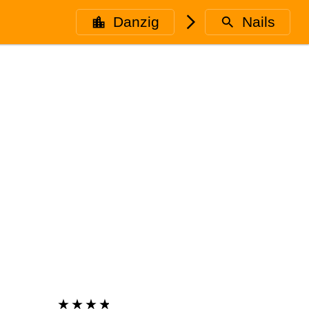
Danzig
🮥
Nails