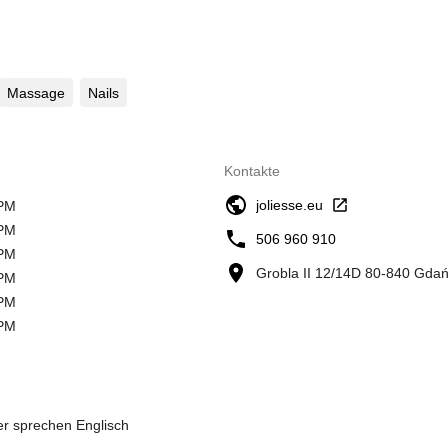
Massage
Nails
Kontakte
joliesse.eu
 PM
 PM
506 960 910
 PM
Grobla II 12/14D 80-840 Gda
 PM
 PM
 PM
ter sprechen Englisch