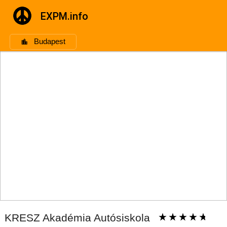
EXPM.info
Budapest
KRESZ Akadémia Autósiskola