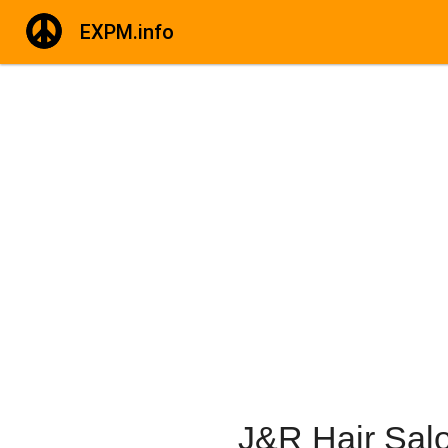
EXPM.info
J&R Hair Sal