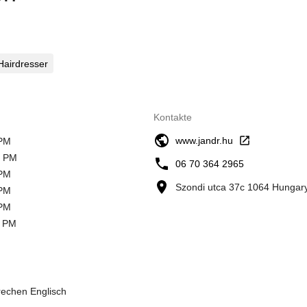
Hairdresser
Kontakte
www.jandr.hu
 PM
0 PM
06 70 364 2965
 PM
Szondi utca 37c 1064 Hungar
 PM
 PM
0 PM
prechen Englisch