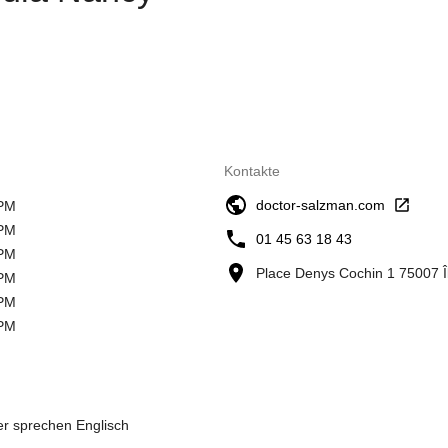
Kontakte
doctor-salzman.com
 PM
 PM
01 45 63 18 43
 PM
Place Denys Cochin 1 75007 Î
 PM
 PM
 PM
ter sprechen Englisch